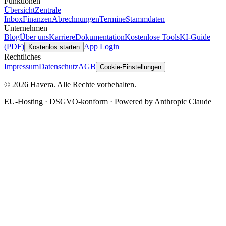
Funktionen
Übersicht
Zentrale
Inbox
Finanzen
Abrechnungen
Termine
Stammdaten
Unternehmen
Blog
Über uns
Karriere
Dokumentation
Kostenlose Tools
KI-Guide
(PDF)
App Login
Kostenlos starten
Rechtliches
Impressum
Datenschutz
AGB
Cookie-Einstellungen
© 2026 Havera. Alle Rechte vorbehalten.
EU-Hosting · DSGVO-konform · Powered by Anthropic Claude