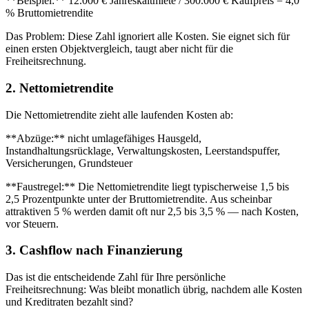
**Beispiel:** 12.000 € Jahreskaltmiete / 300.000 € Kaufpreis = 4,0
% Bruttomietrendite
Das Problem: Diese Zahl ignoriert alle Kosten. Sie eignet sich für
einen ersten Objektvergleich, taugt aber nicht für die
Freiheitsrechnung.
2. Nettomietrendite
Die Nettomietrendite zieht alle laufenden Kosten ab:
**Abzüge:** nicht umlagefähiges Hausgeld,
Instandhaltungsrücklage, Verwaltungskosten, Leerstandspuffer,
Versicherungen, Grundsteuer
**Faustregel:** Die Nettomietrendite liegt typischerweise 1,5 bis
2,5 Prozentpunkte unter der Bruttomietrendite. Aus scheinbar
attraktiven 5 % werden damit oft nur 2,5 bis 3,5 % — nach Kosten,
vor Steuern.
3. Cashflow nach Finanzierung
Das ist die entscheidende Zahl für Ihre persönliche
Freiheitsrechnung: Was bleibt monatlich übrig, nachdem alle Kosten
und Kreditraten bezahlt sind?