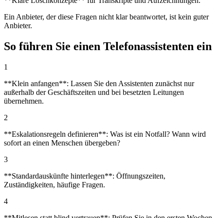
**Klare Löschkonzepte** für Transkripte und Aufzeichnungen.
Ein Anbieter, der diese Fragen nicht klar beantwortet, ist kein guter
Anbieter.
So führen Sie einen Telefonassistenten ein
1
**Klein anfangen**: Lassen Sie den Assistenten zunächst nur
außerhalb der Geschäftszeiten und bei besetzten Leitungen
übernehmen.
2
**Eskalationsregeln definieren**: Was ist ein Notfall? Wann wird
sofort an einen Menschen übergeben?
3
**Standardauskünfte hinterlegen**: Öffnungszeiten,
Zuständigkeiten, häufige Fragen.
4
**Mitlesen statt blind vertrauen**: Prüfen Sie in den ersten Wochen