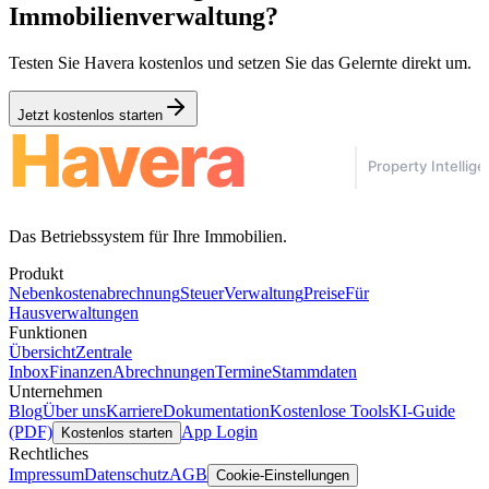
Immobilienverwaltung?
Testen Sie Havera kostenlos und setzen Sie das Gelernte direkt um.
Jetzt kostenlos starten
Das Betriebssystem für Ihre Immobilien.
Produkt
Nebenkostenabrechnung
Steuer
Verwaltung
Preise
Für
Hausverwaltungen
Funktionen
Übersicht
Zentrale
Inbox
Finanzen
Abrechnungen
Termine
Stammdaten
Unternehmen
Blog
Über uns
Karriere
Dokumentation
Kostenlose Tools
KI-Guide
(PDF)
App Login
Kostenlos starten
Rechtliches
Impressum
Datenschutz
AGB
Cookie-Einstellungen