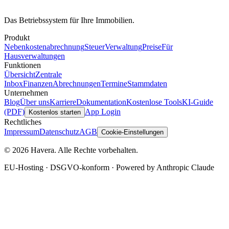
Das Betriebssystem für Ihre Immobilien.
Produkt
Nebenkostenabrechnung
Steuer
Verwaltung
Preise
Für
Hausverwaltungen
Funktionen
Übersicht
Zentrale
Inbox
Finanzen
Abrechnungen
Termine
Stammdaten
Unternehmen
Blog
Über uns
Karriere
Dokumentation
Kostenlose Tools
KI-Guide
(PDF)
App Login
Kostenlos starten
Rechtliches
Impressum
Datenschutz
AGB
Cookie-Einstellungen
© 2026 Havera. Alle Rechte vorbehalten.
EU-Hosting · DSGVO-konform · Powered by Anthropic Claude