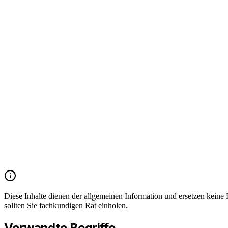
Häufiger Abrechnungsfehler
Tauchen Kabelgebühren in Abrechnungen für Zeiträume ab dem 1. Juli 20
Diese Inhalte dienen der allgemeinen Information und ersetzen kein
sollten Sie fachkundigen Rat einholen.
Verwandte Begriffe