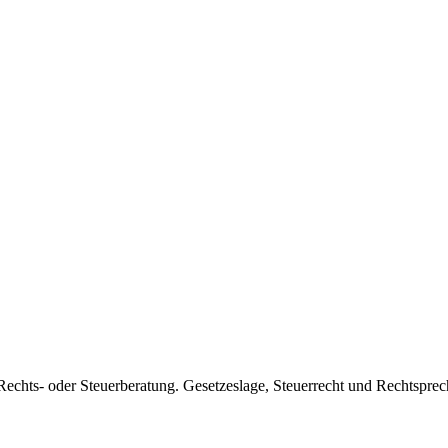
24 auf, ist die Position angreifbar. Ein sauberer Stichtags-Schnitt in
e Rechts- oder Steuerberatung. Gesetzeslage, Steuerrecht und Rechtspr