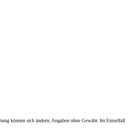
 der Betriebskostenabrechnung ist Pflicht.
echung können sich ändern; Angaben ohne Gewähr. Im Einzelfall