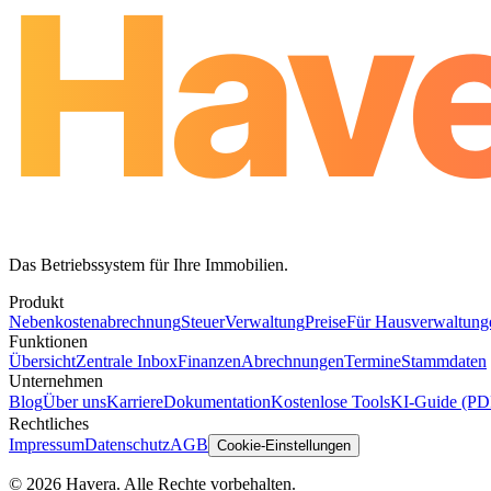
Das Betriebssystem für Ihre Immobilien.
Produkt
Nebenkostenabrechnung
Steuer
Verwaltung
Preise
Für Hausverwaltung
Funktionen
Übersicht
Zentrale Inbox
Finanzen
Abrechnungen
Termine
Stammdaten
Unternehmen
Blog
Über uns
Karriere
Dokumentation
Kostenlose Tools
KI-Guide (PD
Rechtliches
Impressum
Datenschutz
AGB
Cookie-Einstellungen
© 2026 Havera. Alle Rechte vorbehalten.