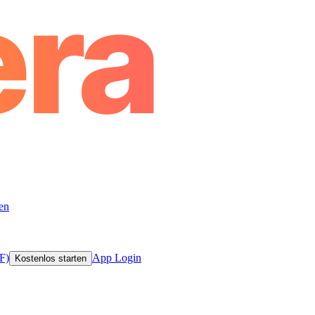
en
F)
App Login
Kostenlos starten