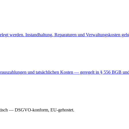
legt werden. Instandhaltung, Reparaturen und Verwaltungskosten gehör
orauszahlungen und tatsächlichen Kosten — geregelt in § 556 BGB un
matisch — DSGVO-konform, EU-gehostet.