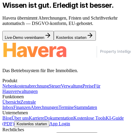
Wissen ist gut. Erledigt ist besser.
Havera übernimmt Abrechnungen, Fristen und Schriftverkehr
automatisch — DSGVO-konform, EU-gehostet.
Live-Demo vereinbaren
Kostenlos starten
Das Betriebssystem für Ihre Immobilien.
Produkt
Nebenkostenabrechnung
Steuer
Verwaltung
Preise
Für
Hausverwaltungen
Funktionen
Übersicht
Zentrale
Inbox
Finanzen
Abrechnungen
Termine
Stammdaten
Unternehmen
Blog
Über uns
Karriere
Dokumentation
Kostenlose Tools
KI-Guide
(PDF)
App Login
Kostenlos starten
Rechtliches