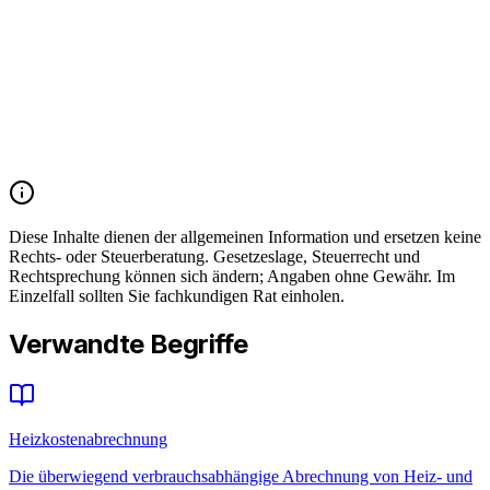
47 bis < 52
80 %
20 %
≥ 52 (sehr ineffizient)
95 %
5 %
3 % Kürzungsrecht
Weist der Vermieter die CO₂-Kostenaufteilung nicht in der
Heizkostenabrechnung aus, darf der Mieter seinen Anteil an den
Heizkosten pauschal um 3 % kürzen. Bei Nichtwohngebäuden gilt
vorerst eine pauschale Aufteilung von 50/50.
Diese Inhalte dienen der allgemeinen Information und ersetzen keine
Rechts- oder Steuerberatung. Gesetzeslage, Steuerrecht und
Rechtsprechung können sich ändern; Angaben ohne Gewähr. Im
Einzelfall sollten Sie fachkundigen Rat einholen.
Verwandte Begriffe
Heizkostenabrechnung
Die überwiegend verbrauchsabhängige Abrechnung von Heiz- und