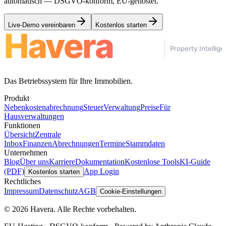
automatisch — DSGVO-konform, EU-gehostet.
Live-Demo vereinbaren
Kostenlos starten
Das Betriebssystem für Ihre Immobilien.
Produkt
Nebenkostenabrechnung
Steuer
Verwaltung
Preise
Für
Hausverwaltungen
Funktionen
Übersicht
Zentrale
Inbox
Finanzen
Abrechnungen
Termine
Stammdaten
Unternehmen
Blog
Über uns
Karriere
Dokumentation
Kostenlose Tools
KI-Guide
(PDF)
App Login
Kostenlos starten
Rechtliches
Impressum
Datenschutz
AGB
Cookie-Einstellungen
© 2026 Havera. Alle Rechte vorbehalten.