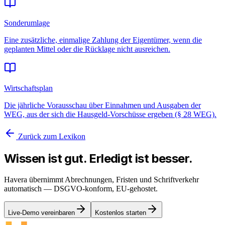
Sonderumlage
Eine zusätzliche, einmalige Zahlung der Eigentümer, wenn die
geplanten Mittel oder die Rücklage nicht ausreichen.
Wirtschaftsplan
Die jährliche Vorausschau über Einnahmen und Ausgaben der
WEG, aus der sich die Hausgeld-Vorschüsse ergeben (§ 28 WEG).
Zurück zum Lexikon
Wissen ist gut. Erledigt ist besser.
Havera übernimmt Abrechnungen, Fristen und Schriftverkehr
automatisch — DSGVO-konform, EU-gehostet.
Live-Demo vereinbaren
Kostenlos starten