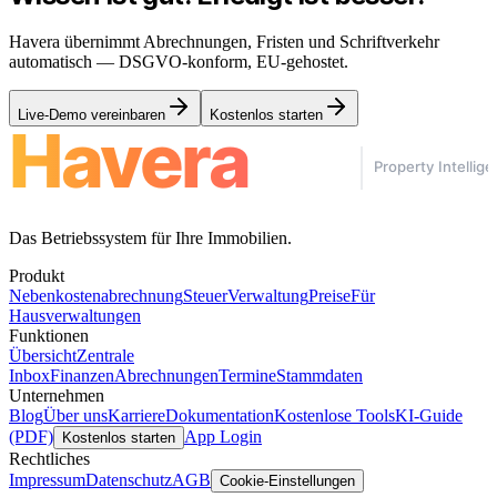
Havera übernimmt Abrechnungen, Fristen und Schriftverkehr
automatisch — DSGVO-konform, EU-gehostet.
Live-Demo vereinbaren
Kostenlos starten
Das Betriebssystem für Ihre Immobilien.
Produkt
Nebenkostenabrechnung
Steuer
Verwaltung
Preise
Für
Hausverwaltungen
Funktionen
Übersicht
Zentrale
Inbox
Finanzen
Abrechnungen
Termine
Stammdaten
Unternehmen
Blog
Über uns
Karriere
Dokumentation
Kostenlose Tools
KI-Guide
(PDF)
App Login
Kostenlos starten
Rechtliches
Impressum
Datenschutz
AGB
Cookie-Einstellungen