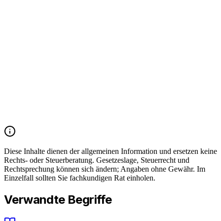
Aufstellung von Wirtschaftsplan und Jahresabrechnung
Einberufung und Leitung der Eigentümerversammlung
Umsetzung gefasster Beschlüsse
Verwaltung der gemeinschaftlichen Gelder und der
Erhaltungsrücklage
Diese Inhalte dienen der allgemeinen Information und ersetzen keine
Rechts- oder Steuerberatung. Gesetzeslage, Steuerrecht und
Rechtsprechung können sich ändern; Angaben ohne Gewähr. Im
Einzelfall sollten Sie fachkundigen Rat einholen.
Verwandte Begriffe