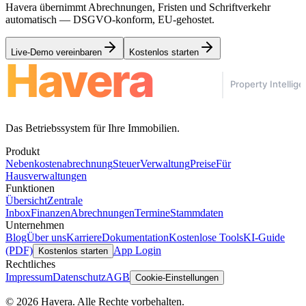
Havera übernimmt Abrechnungen, Fristen und Schriftverkehr
automatisch — DSGVO-konform, EU-gehostet.
Live-Demo vereinbaren
Kostenlos starten
Das Betriebssystem für Ihre Immobilien.
Produkt
Nebenkostenabrechnung
Steuer
Verwaltung
Preise
Für
Hausverwaltungen
Funktionen
Übersicht
Zentrale
Inbox
Finanzen
Abrechnungen
Termine
Stammdaten
Unternehmen
Blog
Über uns
Karriere
Dokumentation
Kostenlose Tools
KI-Guide
(PDF)
App Login
Kostenlos starten
Rechtliches
Impressum
Datenschutz
AGB
Cookie-Einstellungen
© 2026 Havera. Alle Rechte vorbehalten.